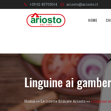
+39 02 45703014
ariosto@ariosto.it
HOME
CH
Linguine ai gamber
Home
>>
Le ricette firmate Ariosto
>>
Linguine ai