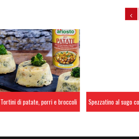
 di patate, porri e broccoli
Spezzatino al sugo con i pep