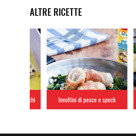
ALTRE RICETTE
 finocchi
Involtini di pesce e speck
Tortini