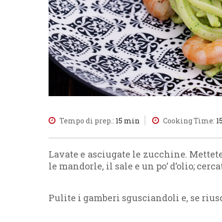
Tempo di prep.:
15 min
Cooking Time:
1
Lavate e asciugate le zucchine. Mettet
le mandorle, il sale e un po’ d’olio; cerc
Pulite i gamberi sgusciandoli e, se riusc