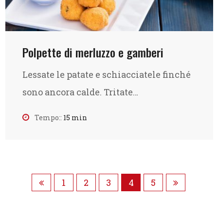
Polpette di merluzzo e gamberi
Lessate le patate e schiacciatele finché
sono ancora calde. Tritate…
Tempo::
15 min
1
2
3
4
5